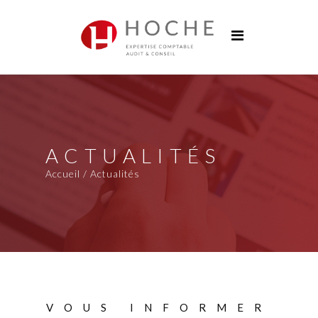
Groupe Hoche
Nos bureaux
Services
Solutions digitales
Formations
ACTUALITÉS
Actualités
Accueil / Actualités
Carrières
Contact
VOUS INFORMER