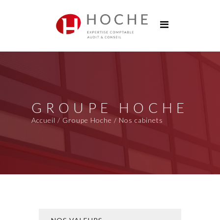
Groupe Hoche
Nos bureaux
Services
Solutions digitales
Formations
GROUPE HOCHE
Actualités
Accueil / Groupe Hoche / Nos cabinets
Carrières
Contact