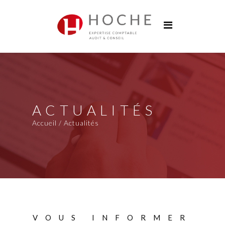
Groupe Hoche
Nos bureaux
Services
Solutions digitales
Formations
ACTUALITÉS
Actualités
Accueil / Actualités
Carrières
Contact
VOUS INFORMER