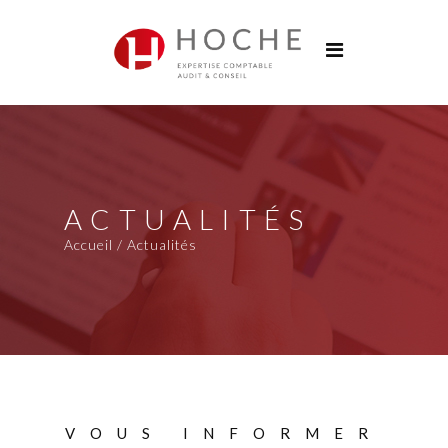
Groupe Hoche
Nos bureaux
Services
Solutions digitales
Formations
ACTUALITÉS
Actualités
Accueil / Actualités
Carrières
Contact
VOUS INFORMER