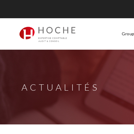
Groupe Hoche
Nos bureaux
Services
Group
Solutions digitales
Formations
Actualités
Carrières
ACTUALITÉS
Contact