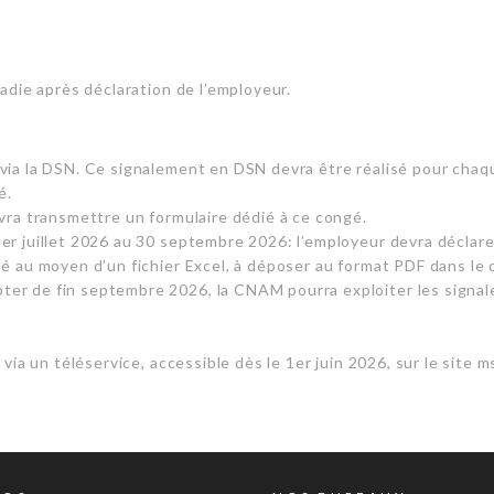
adie après déclaration de l’employeur.
 via la DSN. Ce signalement en DSN devra être réalisé pour chaq
é.
evra transmettre un formulaire dédié à ce congé.
er juillet 2026 au 30 septembre 2026: l’employeur devra déclarer
lé au moyen d’un fichier Excel, à déposer au format PDF dans le
ter de fin septembre 2026, la CNAM pourra exploiter les signa
via un téléservice, accessible dès le 1er juin 2026, sur le site ms