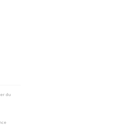
ter du
ance