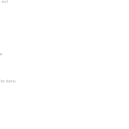
t est
de
tte date,