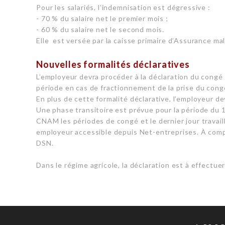
Pour les salariés, l’indemnisation est dégressive :
- 70 % du salaire net le premier mois ;
- 60 % du salaire net le second mois.
Elle est versée par la caisse primaire d’Assurance mal
Nouvelles formalités déclaratives
L’employeur devra procéder à la déclaration du congé
période en cas de fractionnement de la prise du cong
En plus de cette formalité déclarative, l’employeur d
Une phase transitoire est prévue pour la période du 1
CNAM les périodes de congé et le dernier jour travail
employeur accessible depuis Net-entreprises. À comp
DSN.
Dans le régime agricole, la déclaration est à effectuer 